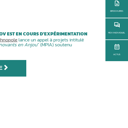
BROCHURES
OV EST EN COURS D'EXPÉRIMENTATION
RDV INDIVIDUEL
chnopole
lance un appel à projets intitulé
nnovants en Anjou
” (MPIA) soutenu
ACTUS
E