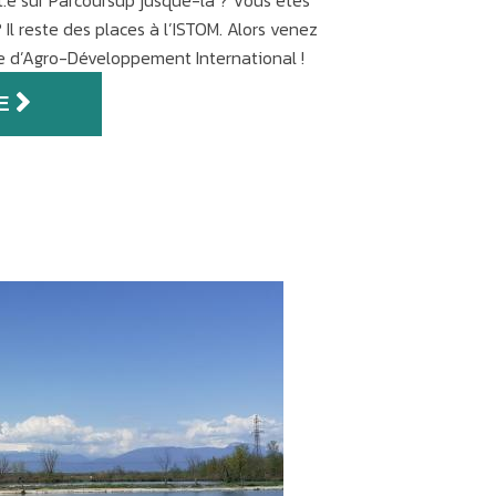
t.e sur Parcoursup jusque-là ? Vous êtes
? Il reste des places à l’ISTOM. Alors venez
re d’Agro-Développement International !
E