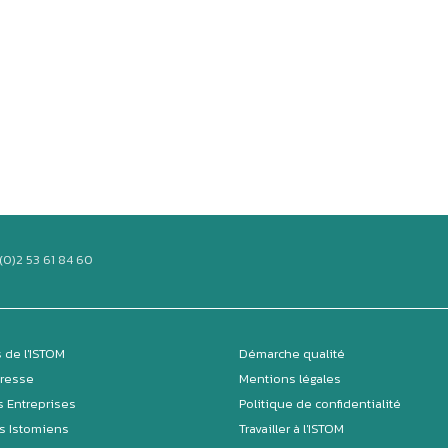
(0)2 53 61 84 60
 de l'ISTOM
Démarche qualité
Presse
Mentions légales
s Entreprises
Politique de confidentialité
s Istomiens
Travailler à l'ISTOM