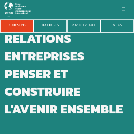
Aller
au
contenu
principal
ISTOM
ADMISSIONS
BROCHURES
RDV INDIVIDUEL
ACTUS
RELATIONS
FORMATIONS
ADMISSIONS
VIE DU CAMPUS
ENTREPRISES
ENTREPRISES
RECHERCHE
PENSER ET
CONSTRUIRE
L'AVENIR ENSEMBLE