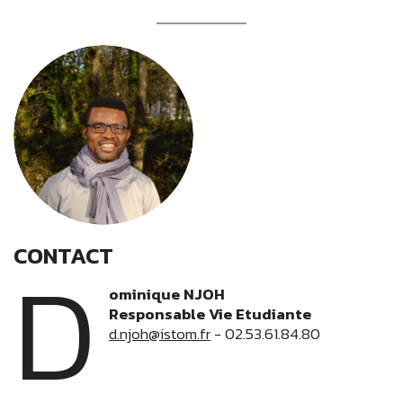
CONTACT
D
ominique NJOH
Responsable Vie Etudiante
d.njoh@istom.fr
- 02.53.61.84.80