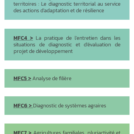
territoires : Le diagnostic territorial au service
des actions d'adaptation et de résilience
MFC4 >
La pratique de l'entretien dans les
situations de diagnostic et d'évaluation de
projet de développement
MFC5 >
Analyse de filière
MFC6 >
Diagnostic de systèmes agraires
MFC7 >
Agricultures familiales, pluriactivité et