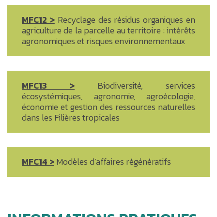
MFC12 >
Recyclage des résidus organiques en
agriculture de la parcelle au territoire : intérêts
agronomiques et risques environnementaux
MFC13 >
Biodiversité, services
écosystémiques, agronomie, agroécologie,
économie et gestion des ressources naturelles
dans les Filières tropicales
MFC14 >
Modèles d’affaires régénératifs