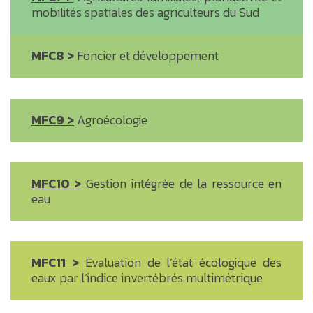
mobilités spatiales des agriculteurs du Sud
MFC8 >
Foncier et développement
MFC9 >
Agroécologie
MFC10 >
Gestion intégrée de la ressource en
eau
MFC11 >
Evaluation de l’état écologique des
eaux par l’indice invertébrés multimétrique