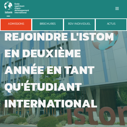
Aller
au
contenu
principal
ISTOM
ADMISSIONS
BROCHURES
RDV INDIVIDUEL
ACTUS
REJOINDRE L'ISTOM
FORMATIONS
ADMISSIONS
VIE DU CAMPUS
EN DEUXIÈME
ENTREPRISES
RECHERCHE
ANNÉE EN TANT
QU'ÉTUDIANT
INTERNATIONAL