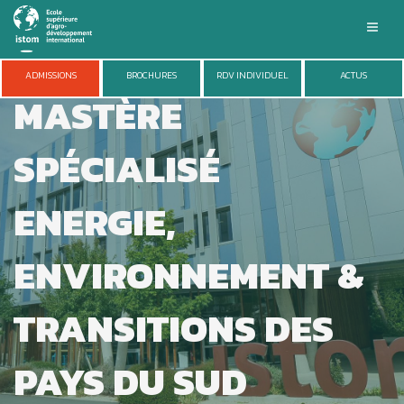
Aller
au
REJOINDRE LE
contenu
principal
ISTOM
ADMISSIONS
BROCHURES
RDV INDIVIDUEL
ACTUS
MASTÈRE
FORMATIONS
ADMISSIONS
VIE DU CAMPUS
SPÉCIALISÉ
ENTREPRISES
RECHERCHE
ENERGIE,
ENVIRONNEMENT &
TRANSITIONS DES
PAYS DU SUD