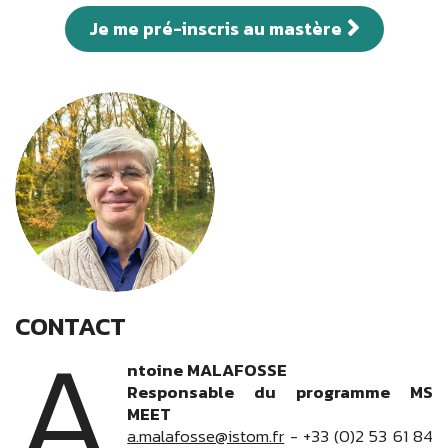
Je me pré-inscris au mastère
CONTACT
A
ntoine MALAFOSSE
Responsable du programme MS
MEET
a.malafosse@istom.fr
- +33 (0)2 53 61 84