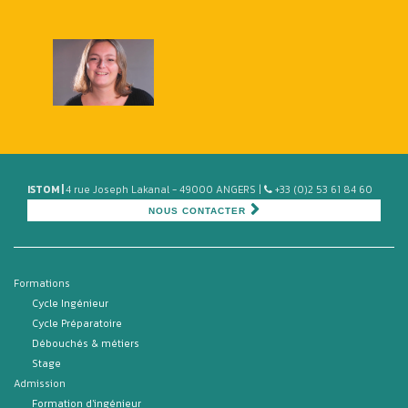
ISTOM |
4 rue Joseph Lakanal - 49000 ANGERS |
+33 (0)2 53 61 84 60
NOUS CONTACTER
Formations
Cycle Ingénieur
Cycle Préparatoire
Débouchés & métiers
Stage
Admission
Formation d'ingénieur