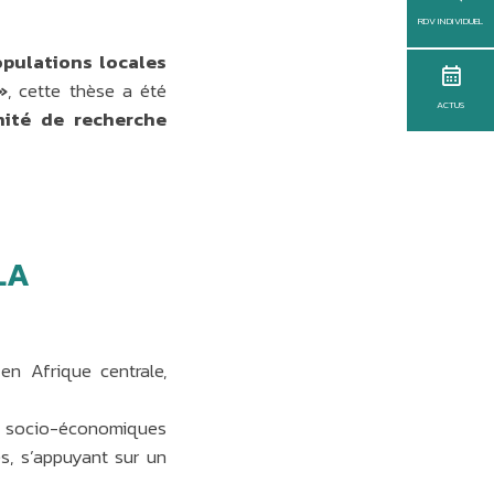
RDV INDIVIDUEL
opulations locales
»
, cette thèse a été
ACTUS
nité de recherche
LA
 en Afrique centrale,
t socio-économiques
es, s’appuyant sur un