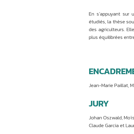
En s’appuyant sur u
étudiés, la thèse so
des agriculteurs. El
plus équilibrées ent
ENCADREM
Jean-Marie Paillat, M
JURY
Johan Oszwald, Moïs
Claude Garcia et Laur