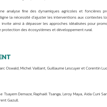
ne analyse fine des dynamiques agricoles et foncières pro
uligne la nécessité d’ajuster les interventions aux contextes l
le invite ainsi à dépasser les approches idéalisées pour promo
re protection des écosystèmes et développement rural.
ENT
arc Oswald, Michel Vaillant, Guillaume Lescuyer et Corentin Lu
e Tsayem Demaze, Raphaël Tsanga, Leroy Maya, Aida Cuni Sanc
ent Gazull.