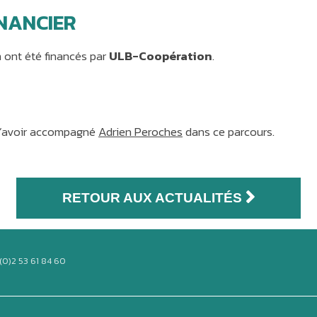
INANCIER
n ont été financés par
ULB-Coopération
.
d’avoir accompagné
Adrien Peroches
dans ce parcours.
RETOUR AUX ACTUALITÉS
(0)2 53 61 84 60