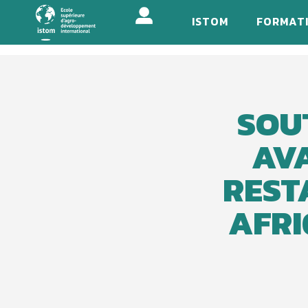
Aller
ISTOM
FORMAT
au
contenu
principal
SOU
AV
REST
AFRI