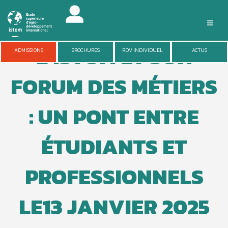
Aller
au
contenu
L’ISTOM ET SON
principal
ISTOM
ADMISSIONS
BROCHURES
RDV INDIVIDUEL
ACTUS
FORMATIONS
FORUM DES MÉTIERS
ADMISSIONS
VIE DU CAMPUS
: UN PONT ENTRE
ENTREPRISES
RECHERCHE
ÉTUDIANTS ET
PROFESSIONNELS
LE13 JANVIER 2025