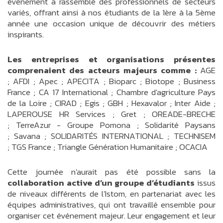
événement a rassemblé des professionnels de secteurs
variés, offrant ainsi à nos étudiants de la 1ère à la 5ème
année une occasion unique de découvrir des métiers
inspirants.
Les entreprises et organisations présentes
comprenaient des acteurs majeurs comme :
AGE
; AFDI ; Apec ; APECITA ; Bioparc ; Biotope ; Business
France ; CA 17 International ; Chambre d'agriculture Pays
de la Loire ; CIRAD ; Egis ; GBH ; Hexavalor ; Inter Aide ;
LAPEROUSE HR Services ; Gret ; OREADE-BRECHE
; TerreAzur - Groupe Pomona ; Solidarité Paysans
; Savana ; SOLIDARITÉS INTERNATIONAL ; TECHNISEM
; TGS France ; Triangle Génération Humanitaire ; OCACIA
Cette journée n'aurait pas été possible sans la
collaboration active d’un groupe d’étudiants
issus
de niveaux différents de l'Istom, en partenariat avec les
équipes administratives, qui ont travaillé ensemble pour
organiser cet événement majeur. Leur engagement et leur