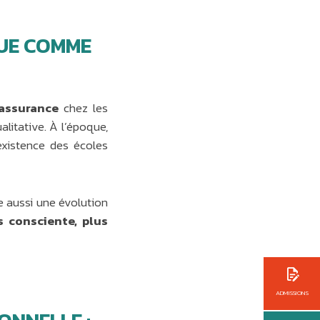
UE COMME
éassurance
chez les
litative. À l’époque,
existence des écoles
e aussi une évolution
s consciente, plus
ADMISSIONS