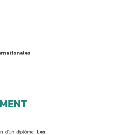
ternationales
,
EMENT
on d’un diplôme.
Les