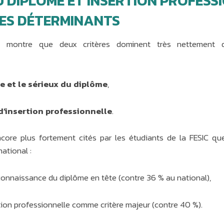
 DIPLÔME ET INSERTION PROFESSI
RES DÉTERMINANTS
y montre que deux critères dominent très nettement 
 et le sérieux du diplôme
,
d’insertion professionnelle
.
ncore plus fortement cités par les étudiants de la FESIC qu
ational :
connaissance du diplôme en tête (contre 36 % au national),
rtion professionnelle comme critère majeur (contre 40 %).