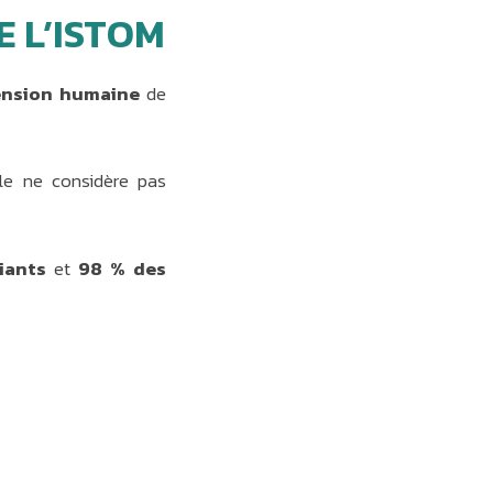
 L’ISTOM
nsion humaine
de
le ne considère pas
iants
et
98 % des