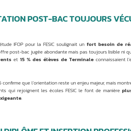
TATION POST-BAC TOUJOURS VÉC
étude IFOP pour la FESIC soulignait un
fort besoin de r
offre post-bac jugée abondante mais pas toujours lisible ni qua
rents
et
15 % des élèves de Terminale
connaissaient l’
 confirme que l’orientation reste un enjeu majeur, mais montr
iants qui rejoignent les écoles FESIC le font de manière
plu
exigeante
.