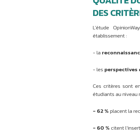
QUALITÉ DU
DES CRITÈ
L’étude OpinionWa
établissement :
- la
reconnaissance
- les
perspectives 
Ces critères sont e
étudiants au niveau n
- 62 %
placent la re
- 60 %
citent l’inse