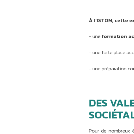
À l’ISTOM, cette ex
- une
formation ac
- une forte place a
- une préparation c
DES VAL
SOCIÉTA
Pour de nombreux ét